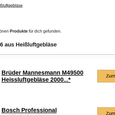
ßluftgebläse
hönen
Produkte
für dich gefunden.
6 aus Heißluftgebläse
Brüder Mannesmann M49500
Zum
Heissluftgebläse 2000...*
Bosch Professional
Zum