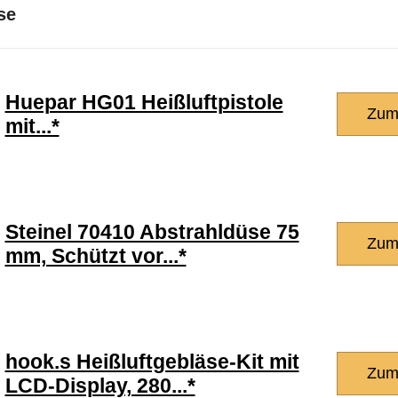
se
Huepar HG01 Heißluftpistole
Zum
mit...*
Steinel 70410 Abstrahldüse 75
Zum
mm, Schützt vor...*
hook.s Heißluftgebläse-Kit mit
Zum
LCD-Display, 280...*