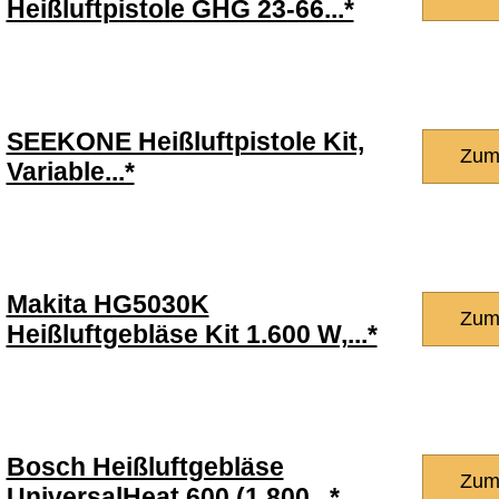
Heißluftpistole GHG 23-66...*
SEEKONE Heißluftpistole Kit,
Zum
Variable...*
Makita HG5030K
Zum
Heißluftgebläse Kit 1.600 W,...*
Bosch Heißluftgebläse
Zum
UniversalHeat 600 (1.800...*