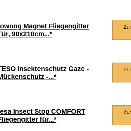
fowong Magnet Fliegengitter
Zu
Tür, 90x210cm...*
TESO Insektenschutz Gaze -
Zu
Mückenschutz -...*
tesa Insect Stop COMFORT
Zu
Fliegengitter für...*