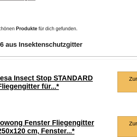
schönen
Produkte
für dich gefunden.
6 aus Insektenschutzgitter
tesa Insect Stop STANDARD
Zu
Fliegengitter für...*
fowong Fenster Fliegengitter
Zu
250x120 cm, Fenster...*