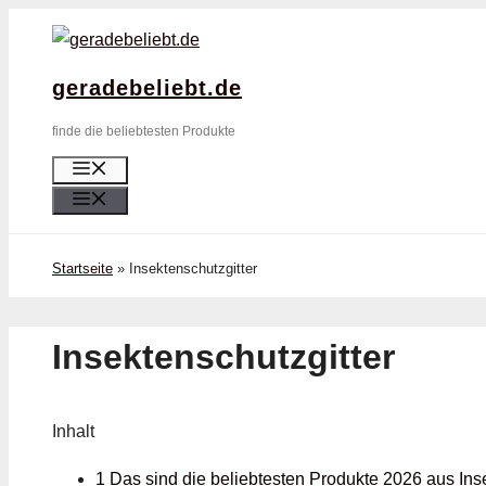
Zum
Inhalt
springen
geradebeliebt.de
finde die beliebtesten Produkte
Menü
Menü
Startseite
»
Insektenschutzgitter
Insektenschutzgitter
Inhalt
1 Das sind die beliebtesten Produkte 2026 aus Ins