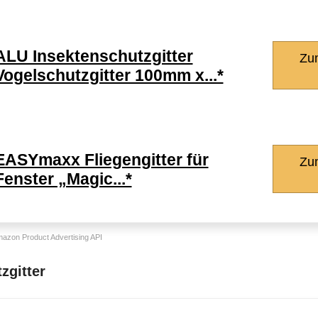
ALU Insektenschutzgitter
Zu
Vogelschutzgitter 100mm x...*
EASYmaxx Fliegengitter für
Zu
Fenster „Magic...*
Amazon Product Advertising API
zgitter