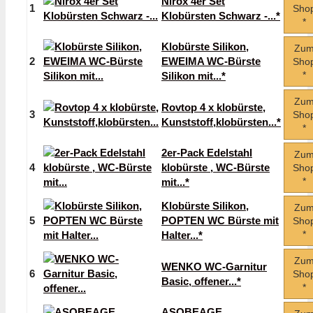
Nirox 4er Set
1
Sho
Klobürsten Schwarz -...*
*
Klobürste Silikon,
Zu
2
EWEIMA WC-Bürste
Sho
*
Silikon mit...*
Zu
Rovtop 4 x klobürste,
3
Sho
Kunststoff,klobürsten...*
*
2er-Pack Edelstahl
Zu
4
klobürste , WC-Bürste
Sho
*
mit...*
Klobürste Silikon,
Zu
5
POPTEN WC Bürste mit
Sho
*
Halter...*
Zu
WENKO WC-Garnitur
6
Sho
Basic, offener...*
*
ASOBEAGE