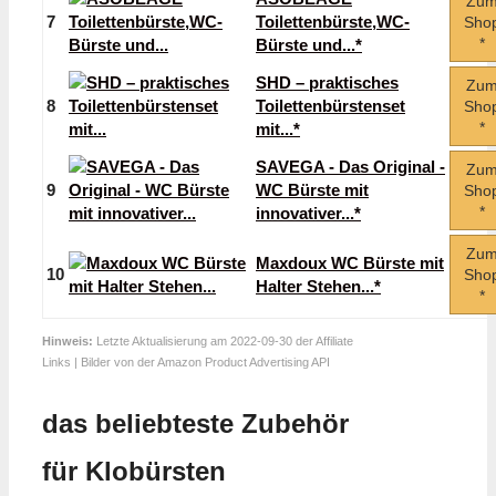
Zu
7
Toilettenbürste,WC-
Sho
*
Bürste und...*
SHD – praktisches
Zu
8
Toilettenbürstenset
Sho
*
mit...*
SAVEGA - Das Original -
Zu
9
WC Bürste mit
Sho
*
innovativer...*
Zu
Maxdoux WC Bürste mit
10
Sho
Halter Stehen...*
*
Hinweis:
Letzte Aktualisierung am 2022-09-30 der Affiliate
Links | Bilder von der Amazon Product Advertising API
das beliebteste Zubehör
für Klobürsten