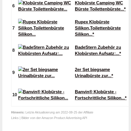
Klobürste Camping WC
6
Bürste Toilettenbürste...*
Rupex Klobürste
7
Silikon,Toilettenbürste
Silikon...*
BadeStern Zubehör zu
8
Klobürsten Aufsatz:...*
2er Set biegsame
9
Urinalbürste zur...*
Banvin® Klobürste -
10
Fortschrittliche Silikon...*
Hinweis:
Letzte Aktualisierung am 2022-08-25 der Affiliate
Links | Bilder von der Amazon Product Advertising API