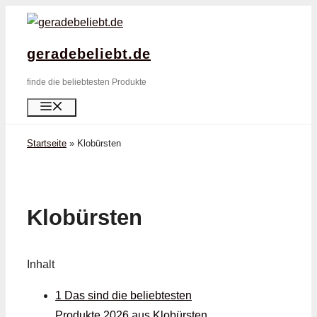
Zum
Inhalt
geradebeliebt.de
springen
finde die beliebtesten Produkte
Menü
Startseite
»
Klobürsten
Klobürsten
Inhalt
1 Das sind die beliebtesten
Produkte 2026 aus Klobürsten