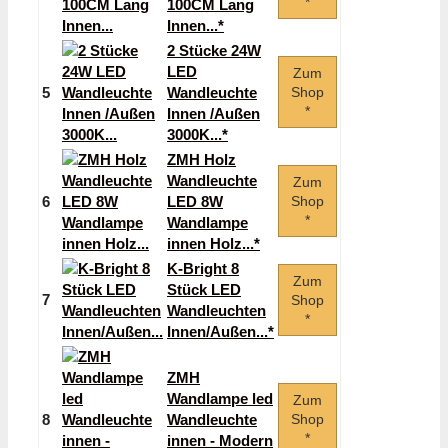
*
100CM Lang
Innen...*
2 Stücke 24W
LED
Zum
5
Wandleuchte
Shop
*
Innen /Außen
3000K...*
ZMH Holz
Wandleuchte
Zum
6
LED 8W
Shop
*
Wandlampe
innen Holz...*
K-Bright 8
Zum
Stück LED
7
Shop
Wandleuchten
*
Innen/Außen...*
ZMH
Wandlampe led
Zum
8
Wandleuchte
Shop
*
innen - Modern