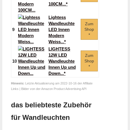
100CM...*
Lightess
Wandleuchte
Zum
9
LED Innen
Shop
*
Modern
Weiss...*
LIGHTESS
12W LED
Zum
10
Wandleuchte
Shop
*
Innen Up und
Down...*
Hinweis:
Letzte Aktualisierung am 2022-10-16 der Affiliate
Links | Bilder von der Amazon Product Advertising API
das beliebteste Zubehör
für Wandleuchten