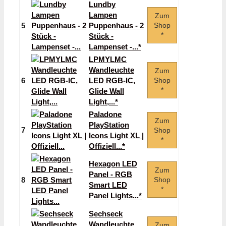
Lundby
Lampen
Zum
5
Puppenhaus - 2
Shop
*
Stück -
Lampenset -...*
LPMYLMC
Wandleuchte
Zum
6
LED RGB-IC,
Shop
*
Glide Wall
Light,...*
Paladone
Zum
PlayStation
7
Shop
Icons Light XL |
*
Offiziell...*
Hexagon LED
Zum
Panel - RGB
8
Shop
Smart LED
*
Panel Lights...*
Sechseck
Wandleuchte
Zum