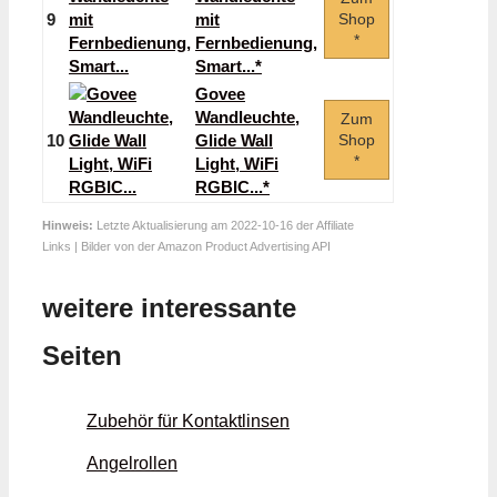
9
mit
Shop
*
Fernbedienung,
Smart...*
Govee
Wandleuchte,
Zum
10
Glide Wall
Shop
*
Light, WiFi
RGBIC...*
Hinweis:
Letzte Aktualisierung am 2022-10-16 der Affiliate
Links | Bilder von der Amazon Product Advertising API
weitere interessante
Seiten
Zubehör für Kontaktlinsen
Angelrollen