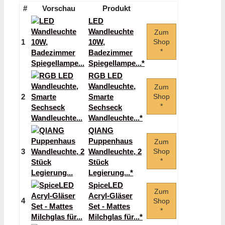
#
Vorschau
Produkt
LED
Wandleuchte
Zum
1
10W,
Shop
*
Badezimmer
Spiegellampe...*
RGB LED
Wandleuchte,
Zum
2
Smarte
Shop
*
Sechseck
Wandleuchte...*
QIANG
Puppenhaus
Zum
3
Wandleuchte, 2
Shop
*
Stück
Legierung...*
SpiceLED
Zum
Acryl-Gläser
4
Shop
Set - Mattes
*
Milchglas für...*