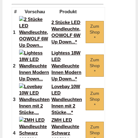
#
Vorschau
Produkt
2 Stücke LED
Zum
Wandleuchte,
1
Shop
OOWOLF 6W
*
Up Down...*
Lightess 18W
LED
Zum
2
Wandleuchte
Shop
*
Innen Modern
Up Down...*
Lovebay 10W
LED
Zum
3
Wandleuchten
Shop
*
Innen mit 2
Stücke,...*
ZMH LED
Wandleuchte
Zum
4
Schwarz
Shop